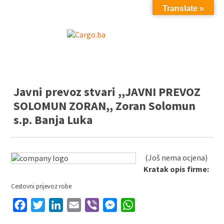
Translate »
MENU
Javni prevoz stvari ,,JAVNI PREVOZ
SOLOMUN ZORAN,, Zoran Solomun
s.p. Banja Luka
(Još nema ocjena)
Kratak opis firme:
Cestovni prijevoz robe
Facebook
Twitter
LinkedIn
Email
Viber
Messenger
WhatsApp