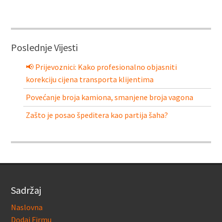
Poslednje Vijesti
📢 Prijevoznici: Kako profesionalno objasniti
korekciju cijena transporta klijentima
Povećanje broja kamiona, smanjene broja vagona
Zašto je posao špeditera kao partija šaha?
Sadržaj
Naslovna
Dodaj Firmu