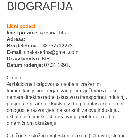
BIOGRAFIJA
Lični podaci
Ime i prezime:
Azerina Tihak
Adresa:
Broj telefona:
+38762712273
E-mail:
tihakazerina@gmail.com
Državljanstvo:
BIH
Datum rođenja:
07.01.1991.
O meni….
Ambiciozna i odgovorna osoba s izraženim
komunikacijskim i organizacijskim vještinama. Iako
nemam direktno radno iskustvo u transportnoj industriji,
posjedujem radno iskustvo iz drugih oblasti koje su mi
omogućile razvoj vještina korisnih za ovu industriju,
uključujući timski rad, rješavanje problema i rad u
dinamičnom okruženju.
Odlično se služim engleskim jezikom (C1 nivo), što mi