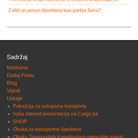
Zašto je posao špeditera kao partija šaha?
Sadržaj
Naslovna
Dodaj Firmu
Blog
Vijesti
Usluge
Potražnja za uslugama transporta
Vaša internet prezentacija na Cargo.ba
SHOP
Obuka za transportne špeditere
Obuku Transportnih Koordinatora prepustite nama!