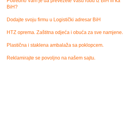
Potrebno Vam je da prevezete Vašu robu iz BiH ili ka
BiH?
Dodajte svoju firmu u Logistički adresar BiH
HTZ oprema. Zaštitna odjeća i obuća za sve namjene.
Plastična i staklena ambalaža sa poklopcem.
Reklamirajte se povoljno na našem sajtu.