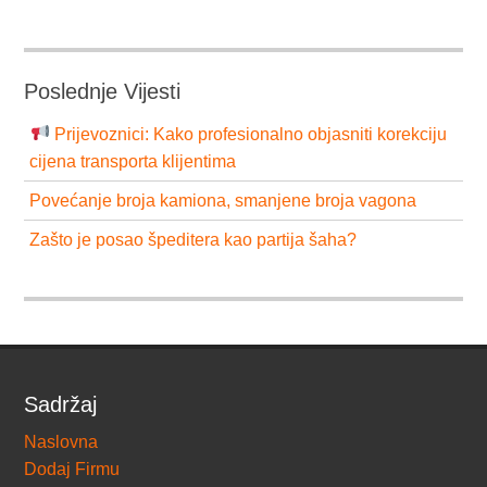
Poslednje Vijesti
Prijevoznici: Kako profesionalno objasniti korekciju
cijena transporta klijentima
Povećanje broja kamiona, smanjene broja vagona
Zašto je posao špeditera kao partija šaha?
Sadržaj
Naslovna
Dodaj Firmu