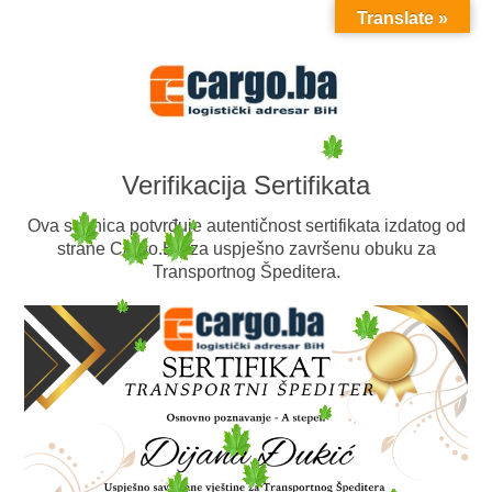
Translate »
MENU
Verifikacija Sertifikata
Ova stranica potvrđuje autentičnost sertifikata izdatog od
strane Cargo.BA za uspješno završenu obuku za
Transportnog Špeditera.