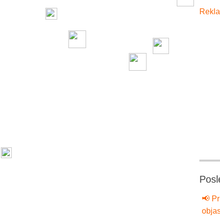
Rekla
Posl
📢 Pr
objas