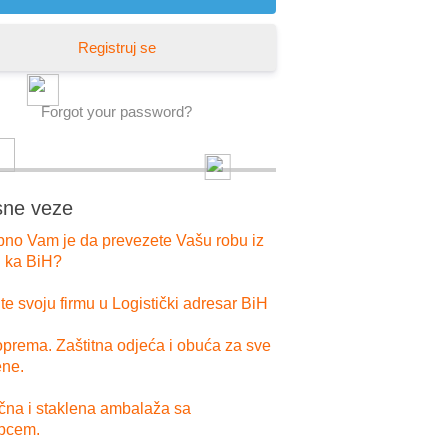
Registruj se
Forgot your password?
sne veze
bno Vam je da prevezete Vašu robu iz
i ka BiH?
e svoju firmu u Logistički adresar BiH
prema. Zaštitna odjeća i obuća za sve
ne.
ična i staklena ambalaža sa
pcem.