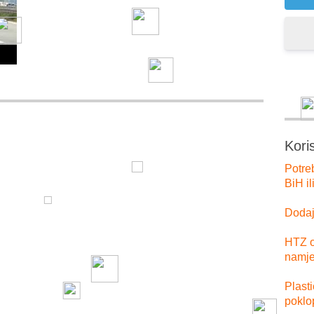
Kori
Potre
BiH il
Dodajt
HTZ o
namje
Plast
poklo