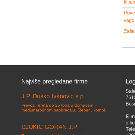
klije
Pove
vago
Zašto
Najviše pregledane firme
Log
Safe
J.P. Dusko Ivanovic s.p.
761
Bos
Prevoz Tereta do 25 tona u domacem i
medjunarodnom saobracaju. Sleper , kombi.
E-ma
off
DJUKIC GORAN J.P
Tele