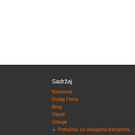
Sadržaj
Naslovna
Dodaj Firmu
Blog
Vijesti
Usluge
Potražnja za uslugama transporta