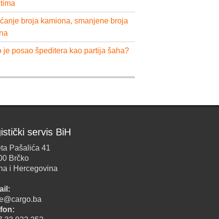
ntima
ćanje broja kamiona, smanjene broja
na
 je posao špeditera kao partija šaha?
istički servis BiH
ta Pašalića 41
00 Brčko
na i Hercegovina
il:
ice@cargo.ba
fon: