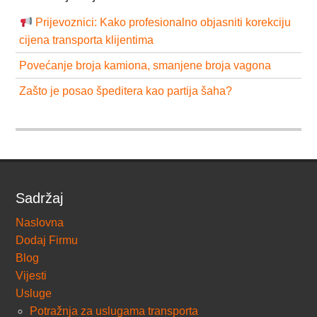
Prijevoznici: Kako profesionalno objasniti korekciju
cijena transporta klijentima
Povećanje broja kamiona, smanjene broja vagona
Zašto je posao špeditera kao partija šaha?
Sadržaj
Naslovna
Dodaj Firmu
Blog
Vijesti
Usluge
Potražnja za uslugama transporta