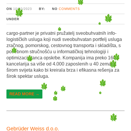
ON
10/02/2023
BY:
NO
COMMENTS
UNDER
cargo-partner je privatni pružatelj sveobuhvatnih info-
logističkih usluga koji nudi sveobuhvatan portfelj usluga
zračnog, pomorskog, cestovnog transporta i skladišta, s
posebnom stručnošću u informatičkoj tehnologiji i
optimizaciji lanca opskrbe. Kompanija ima preko 160
kancelarija sa više od 4.000 zaposlenih u 40 zemalja
širom svijeta kako bi kreirala brza i efikasna rešenja za
širok spektar usluga.
READ MORE →
Gebrüder Weiss d.o.o.