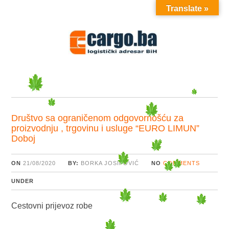
Translate »
MENU
Društvo sa ograničenom odgovornošću za
proizvodnju , trgovinu i usluge “EURO LIMUN”
Doboj
ON
21/08/2020
BY:
BORKA JOSIPOVIĆ
NO
COMMENTS
UNDER
Cestovni prijevoz robe