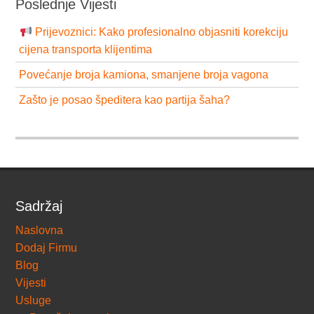
Poslednje Vijesti
Prijevoznici: Kako profesionalno objasniti korekciju
cijena transporta klijentima
Povećanje broja kamiona, smanjene broja vagona
Zašto je posao špeditera kao partija šaha?
Sadržaj
Naslovna
Dodaj Firmu
Blog
Vijesti
Usluge