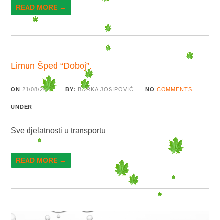
READ MORE →
Limun Šped “Doboj”.
ON
21/08/2020
BY:
BORKA JOSIPOVIĆ
NO
COMMENTS
UNDER
Sve djelatnosti u transportu
READ MORE →