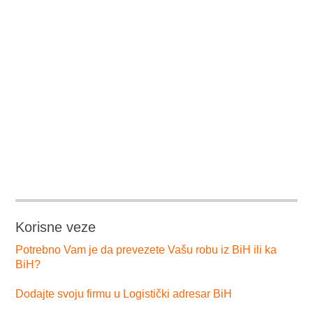
LOZINKA
Registruj se
Forgot your password?
Korisne veze
Potrebno Vam je da prevezete Vašu robu iz BiH ili ka
BiH?
Dodajte svoju firmu u Logistički adresar BiH