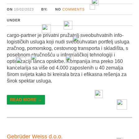
ON
10/02/2023
BY:
NO
COMMENTS
UNDER
cargo-partner je privatni pružatelj sveobuhvatnih info-
logističkih usluga koji nudi sveobuhvatan portfelj usluga
zračnog, pomorskog, cestovnog transporta i skladišta, s
posebnom stručnošću u informatičkoj tehnologiji i
optimizaciji lanca opskrbe. Kompanija ima preko 160
kancelarija sa više od 4.000 zaposlenih u 40 zemalja
širom svijeta kako bi kreirala brza i efikasna rešenja za
širok spektar usluga.
READ MORE →
Gebrüder Weiss d.o.o.