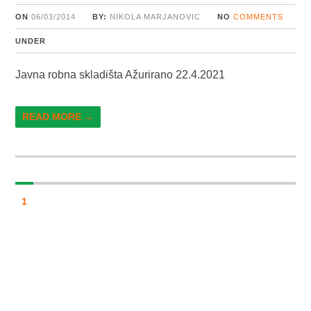
ON
06/03/2014
BY:
NIKOLA MARJANOVIC
NO
COMMENTS
UNDER
Javna robna skladišta Ažurirano 22.4.2021
READ MORE →
1
KORISNIČKO IME ILI EMAIL