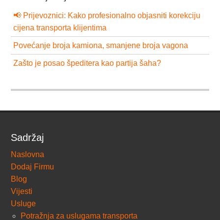
📢 Prijevoznici: Kako profesionalno objasniti korekciju
cijena transporta klijentima
Povećanje broja kamiona, smanjene broja vagona
Zašto je posao špeditera kao partija šaha?
Sadržaj
Naslovna
Dodaj Firmu
Blog
Vijesti
Usluge
Potražnja za uslugama transporta