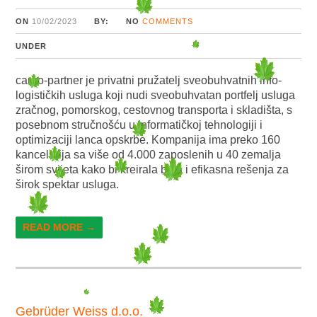
ON
10/02/2023
BY:
NO
COMMENTS
UNDER
cargo-partner je privatni pružatelj sveobuhvatnih info-
logističkih usluga koji nudi sveobuhvatan portfelj usluga
zračnog, pomorskog, cestovnog transporta i skladišta, s
posebnom stručnošću u informatičkoj tehnologiji i
optimizaciji lanca opskrbe. Kompanija ima preko 160
kancelarija sa više od 4.000 zaposlenih u 40 zemalja
širom svijeta kako bi kreirala brza i efikasna rešenja za
širok spektar usluga.
READ MORE →
Gebrüder Weiss d.o.o.