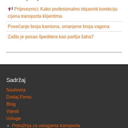
Prijevoznici: Kako profesionalno objasniti korekciju
cijena transporta klijentima
Povećanje broja kamiona, smanjene broja vagona
Zašto je posao špeditera kao partija šaha?
Sadržaj
Naslovna
Dodaj Firmu
Blog
Vijesti
Usluge
Potražnja za uslugama transporta