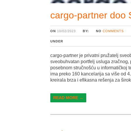
cargo-partner doo 
ON
10/02/2023
BY:
NO
COMMENTS
UNDER
cargo-partner je privatni pružatelj sveo
sveobuhvatan portfelj usluga zračnog, 
posebnom stručnošću u informatičkoj te
ima preko 160 kancelarija sa više od 4
kreirala brza i efikasna rešenja za širo
READ MORE →