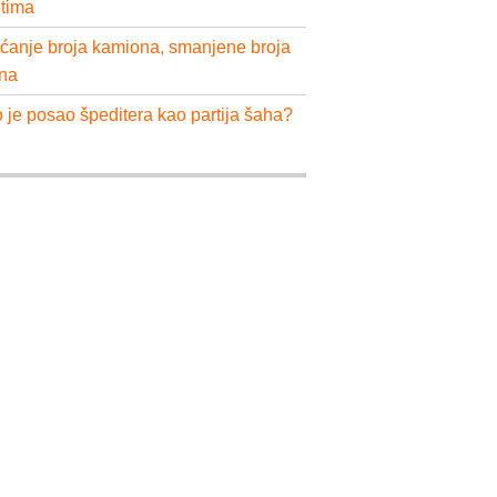
ntima
ćanje broja kamiona, smanjene broja
na
 je posao špeditera kao partija šaha?