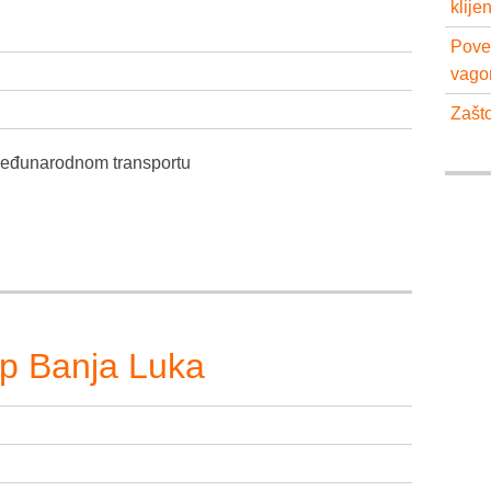
klije
Pove
vago
Zašto
međunarodnom transportu
sp Banja Luka