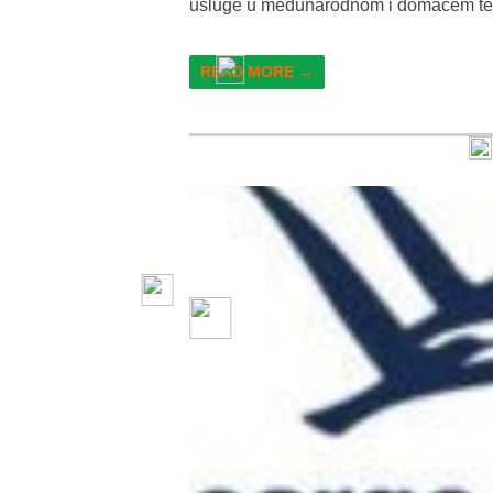
usluge u međunarodnom i domaćem ter
READ MORE →