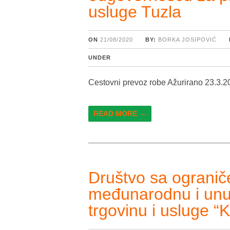
usluge Tuzla
ON
21/08/2020
BY:
BORKA JOSIPOVIĆ
UNDER
Cestovni prevoz robe Ažurirano 23.3.2
READ MORE →
Društvo sa ograni
međunarodnu i unut
trgovinu i uslug