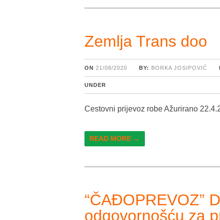
Zemlja Trans doo
ON
21/08/2020
BY:
BORKA JOSIPOVIĆ
UNDER
Cestovni prijevoz robe Ažurirano 22.4
READ MORE →
“ČAĐOPREVOZ” Dr
odgovornošću za pr