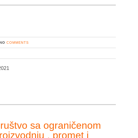
NO
COMMENTS
.2021
uštvo sa ograničenom
oizvodnju , promet i