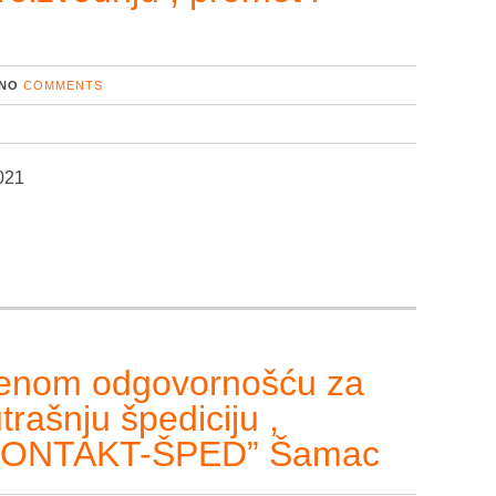
NO
COMMENTS
021
čenom odgovornošću za
rašnju špediciju ,
e “KONTAKT-ŠPED” Šamac