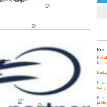
etnom transportu.
Kori
Potre
BiH il
Dodajt
HTZ o
namje
Plast
poklo