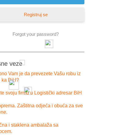
Registruj se
Forgot your password?
sne veze
bno Vam je da prevezete Vašu robu iz
i ka BiH?
e svoju firmu u Logistički adresar BiH
prema. Zaštitna odjeća i obuća za sve
ne.
ična i staklena ambalaža sa
pcem.