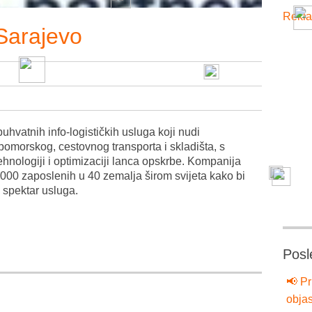
Rekla
Sarajevo
buhvatnih info-logističkih usluga koji nudi
pomorskog, cestovnog transporta i skladišta, s
hnologiji i optimizaciji lanca opskrbe. Kompanija
.000 zaposlenih u 40 zemalja širom svijeta kako bi
k spektar usluga.
Posl
📢 Pr
objas