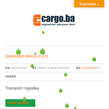
Translate »
MENU
Gebrüder Weiss d.o.o.
ON
20/06/2016
BY:
NIKOLA MARJANOVIC
NO
COMMENTS
UNDER
Transport i logistika
READ MORE →