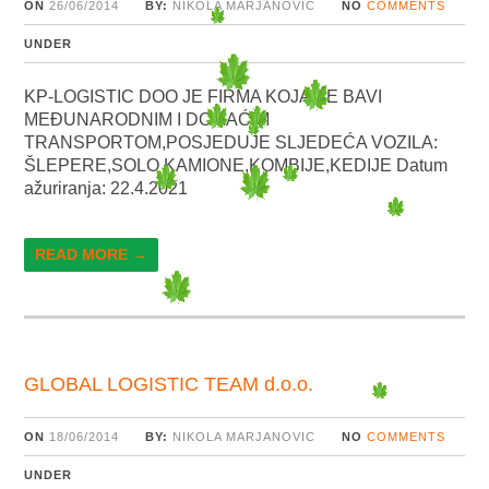
ON
26/06/2014
BY:
NIKOLA MARJANOVIC
NO
COMMENTS
UNDER
KP-LOGISTIC DOO JE FIRMA KOJA SE BAVI
MEĐUNARODNIM I DOMAĆIM
TRANSPORTOM,POSJEDUJE SLJEDEĆA VOZILA:
ŠLEPERE,SOLO KAMIONE,KOMBIJE,KEDIJE Datum
ažuriranja: 22.4.2021
READ MORE →
GLOBAL LOGISTIC TEAM d.o.o.
ON
18/06/2014
BY:
NIKOLA MARJANOVIC
NO
COMMENTS
UNDER