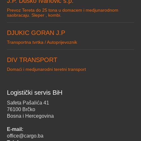
J.P. Dusko Ivanovic s.p.
Prevoz Tereta do 25 tona u domacem i medjunarodnom
saobracaju. Sleper , kombi.
DJUKIC GORAN J.P
Transportna tvrtka / Autoprijevoznik
DIV TRANSPORT
Domaći i medjunarodni teretni transport
Logistički servis BiH
Safeta Pašalića 41
76100 Brčko
Bosna i Hercegovina
E-mail:
office@cargo.ba