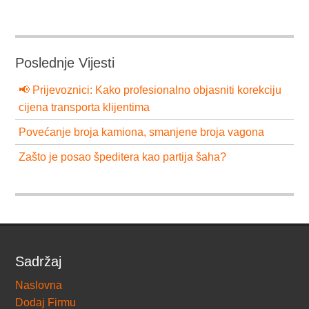
Poslednje Vijesti
📢 Prijevoznici: Kako profesionalno objasniti korekciju
cijena transporta klijentima
Povećanje broja kamiona, smanjene broja vagona
Zašto je posao špeditera kao partija šaha?
Sadržaj
Naslovna
Dodaj Firmu