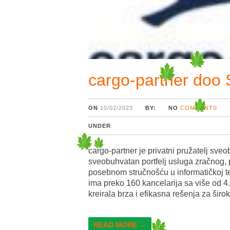
cargo-partner doo 
ON
10/02/2023
BY:
NO
COMMENTS
UNDER
cargo-partner je privatni pružatelj sveo
sveobuhvatan portfelj usluga zračnog, 
posebnom stručnošću u informatičkoj te
ima preko 160 kancelarija sa više od 4
kreirala brza i efikasna rešenja za širo
READ MORE →