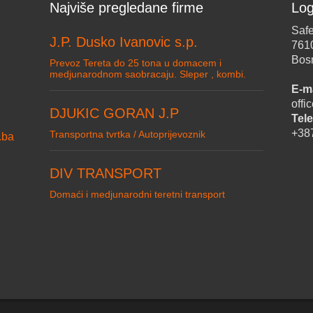
Najviše pregledane firme
Log
Safe
J.P. Dusko Ivanovic s.p.
761
Bos
Prevoz Tereta do 25 tona u domacem i
medjunarodnom saobracaju. Sleper , kombi.
E-ma
off
DJUKIC GORAN J.P
Tele
+38
Transportna tvrtka / Autoprijevoznik
.ba
DIV TRANSPORT
Domaći i medjunarodni teretni transport