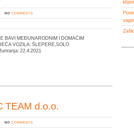
klije
Pove
NO
COMMENTS
vago
Zašto
 SE BAVI MEĐUNARODNIM I DOMAĆIM
EĆA VOZILA: ŠLEPERE,SOLO
iranja: 22.4.2021
 TEAM d.o.o.
NO
COMMENTS