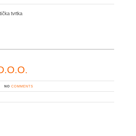
ička tvrtka
.O.O.
NO
COMMENTS