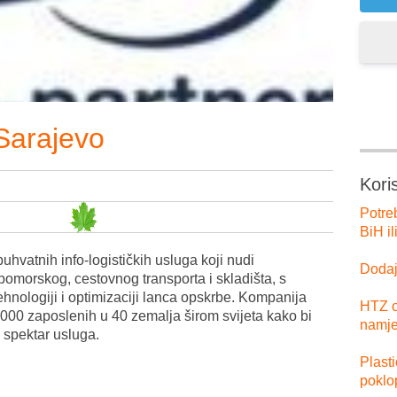
Sarajevo
Kori
Potre
BiH il
buhvatnih info-logističkih usluga koji nudi
Dodajt
pomorskog, cestovnog transporta i skladišta, s
hnologiji i optimizaciji lanca opskrbe. Kompanija
HTZ o
.000 zaposlenih u 40 zemalja širom svijeta kako bi
namje
k spektar usluga.
Plast
poklo