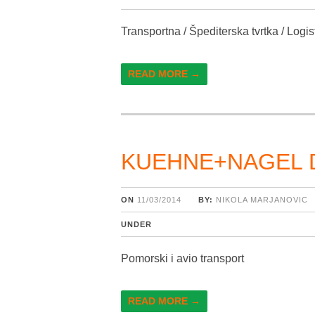
Transportna / Špediterska tvrtka / Logist
READ MORE →
KUEHNE+NAGEL D
ON
11/03/2014
BY:
NIKOLA MARJANOVIC
UNDER
Pomorski i avio transport
READ MORE →