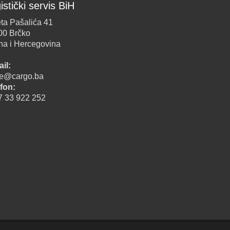
istički servis BiH
ta Pašalića 41
00 Brčko
na i Hercegovina
il:
ice@cargo.ba
fon:
7 33 922 252