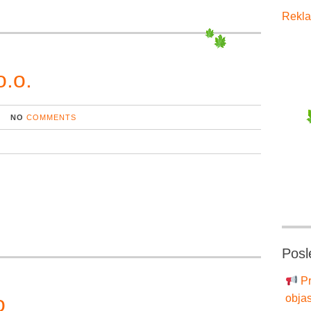
Rekla
.o.
NO
COMMENTS
Posl
Pr
o
objas