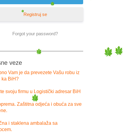
Registruj se
Forgot your password?
sne veze
bno Vam je da prevezete Vašu robu iz
i ka BiH?
e svoju firmu u Logistički adresar BiH
prema. Zaštitna odjeća i obuća za sve
ne.
ična i staklena ambalaža sa
pcem.