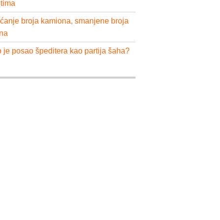
ntima
ćanje broja kamiona, smanjene broja
na
 je posao špeditera kao partija šaha?