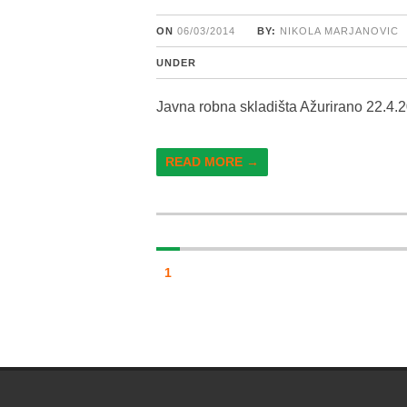
ON
06/03/2014
BY:
NIKOLA MARJANOVIC
UNDER
Javna robna skladišta Ažurirano 22.4.
READ MORE →
1