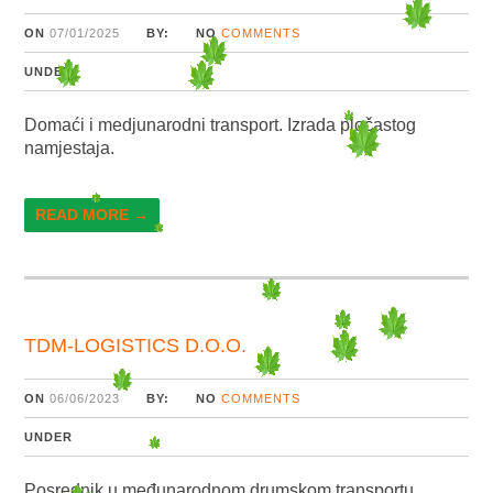
ON
07/01/2025
BY:
NO
COMMENTS
UNDER
Domaći i medjunarodni transport. Izrada pločastog
namjestaja.
READ MORE →
TDM-LOGISTICS D.O.O.
ON
06/06/2023
BY:
NO
COMMENTS
UNDER
Posrednik u međunarodnom drumskom transportu