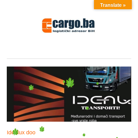
Translate »
MENU
Idealux doo