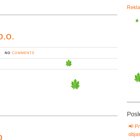
Rekla
.o.
NO
COMMENTS
Posl
📢 Pr
o
objas