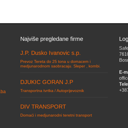
Najviše pregledane firme
Log
Safe
J.P. Dusko Ivanovic s.p.
761
Bos
Prevoz Tereta do 25 tona u domacem i
medjunarodnom saobracaju. Sleper , kombi.
E-ma
off
DJUKIC GORAN J.P
Tele
+38
Transportna tvrtka / Autoprijevoznik
.ba
DIV TRANSPORT
Domaći i medjunarodni teretni transport