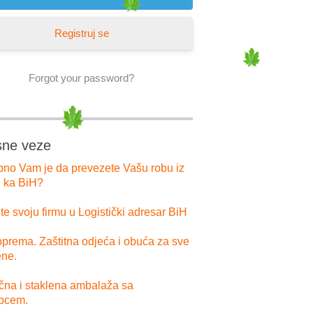
Registruj se
Forgot your password?
sne veze
bno Vam je da prevezete Vašu robu iz
i ka BiH?
e svoju firmu u Logistički adresar BiH
prema. Zaštitna odjeća i obuća za sve
ne.
ična i staklena ambalaža sa
pcem.