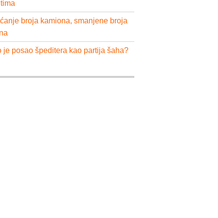
ntima
ćanje broja kamiona, smanjene broja
na
 je posao špeditera kao partija šaha?