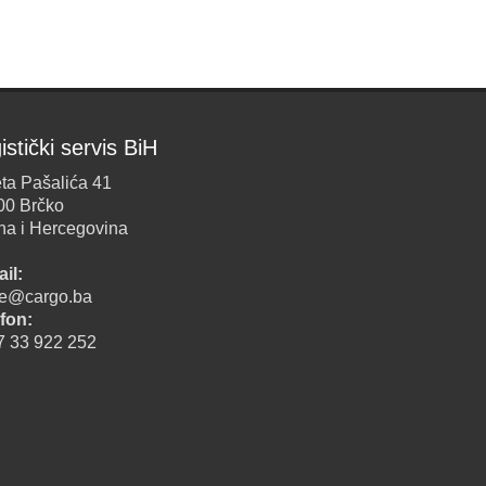
istički servis BiH
ta Pašalića 41
00 Brčko
na i Hercegovina
il:
ice@cargo.ba
fon:
7 33 922 252