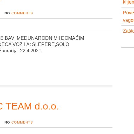
klije
Pove
NO
COMMENTS
vago
Zašto
 SE BAVI MEĐUNARODNIM I DOMAĆIM
EĆA VOZILA: ŠLEPERE,SOLO
iranja: 22.4.2021
 TEAM d.o.o.
NO
COMMENTS