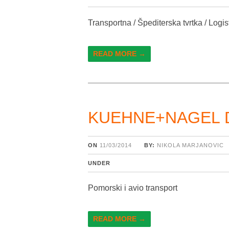
Transportna / Špediterska tvrtka / Logist
READ MORE →
KUEHNE+NAGEL D
ON
11/03/2014
BY:
NIKOLA MARJANOVIC
UNDER
Pomorski i avio transport
READ MORE →