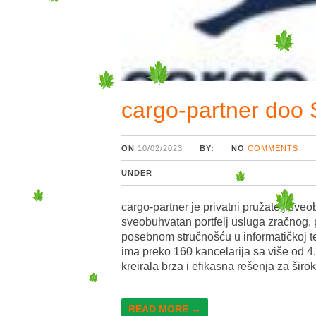
cargo-partner doo 
ON
10/02/2023
BY:
NO
COMMENTS
UNDER
cargo-partner je privatni pružatelj sveo
sveobuhvatan portfelj usluga zračnog, 
posebnom stručnošću u informatičkoj te
ima preko 160 kancelarija sa više od 4
kreirala brza i efikasna rešenja za širo
READ MORE →