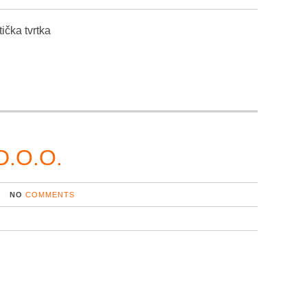
ička tvrtka
.O.O.
NO
COMMENTS