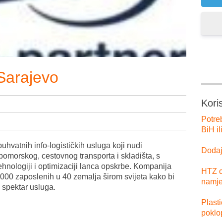
Sarajevo
Kori
Potre
BiH il
buhvatnih info-logističkih usluga koji nudi
Dodajt
pomorskog, cestovnog transporta i skladišta, s
hnologiji i optimizaciji lanca opskrbe. Kompanija
HTZ o
.000 zaposlenih u 40 zemalja širom svijeta kako bi
namje
k spektar usluga.
Plast
poklo