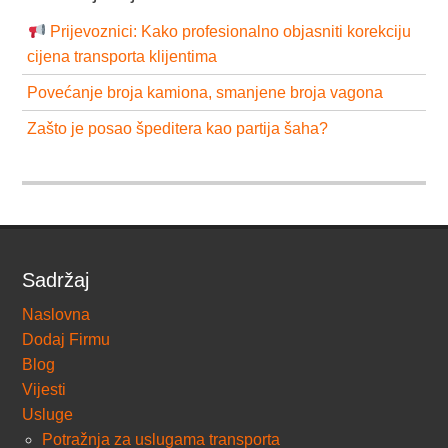
Prijevoznici: Kako profesionalno objasniti korekciju
cijena transporta klijentima
Povećanje broja kamiona, smanjene broja vagona
Zašto je posao špeditera kao partija šaha?
Sadržaj
Naslovna
Dodaj Firmu
Blog
Vijesti
Usluge
Potražnja za uslugama transporta