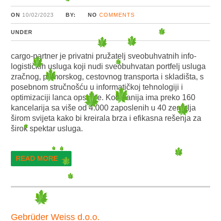
ON
10/02/2023
BY:
NO
COMMENTS
UNDER
cargo-partner je privatni pružatelj sveobuhvatnih info-
logističkih usluga koji nudi sveobuhvatan portfelj usluga
zračnog, pomorskog, cestovnog transporta i skladišta, s
posebnom stručnošću u informatičkoj tehnologiji i
optimizaciji lanca opskrbe. Kompanija ima preko 160
kancelarija sa više od 4.000 zaposlenih u 40 zemalja
širom svijeta kako bi kreirala brza i efikasna rešenja za
širok spektar usluga.
READ MORE →
Gebrüder Weiss d.o.o.