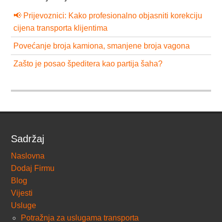
📢 Prijevoznici: Kako profesionalno objasniti korekciju
cijena transporta klijentima
Povećanje broja kamiona, smanjene broja vagona
Zašto je posao špeditera kao partija šaha?
Sadržaj
Naslovna
Dodaj Firmu
Blog
Vijesti
Usluge
Potražnja za uslugama transporta