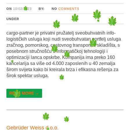
ON
10/02/2023
BY:
NO
COMMENTS
UNDER
cargo-partner je privatni pružatelj sveobuhvatnih info-
logističkih usluga koji nudi sveobuhvatan portfelj usluga
zračnog, pomorskog, cestovnog transporta i skladišta, s
posebnom stručnošću u informatičkoj tehnologiji i
optimizaciji lanca opskrbe. Kompanija ima preko 160
kancelarija sa više od 4.000 zaposlenih u 40 zemalja
širom svijeta kako bi kreirala brza i efikasna rešenja za
širok spektar usluga.
READ MORE →
Gebrüder Weiss d.o.o.