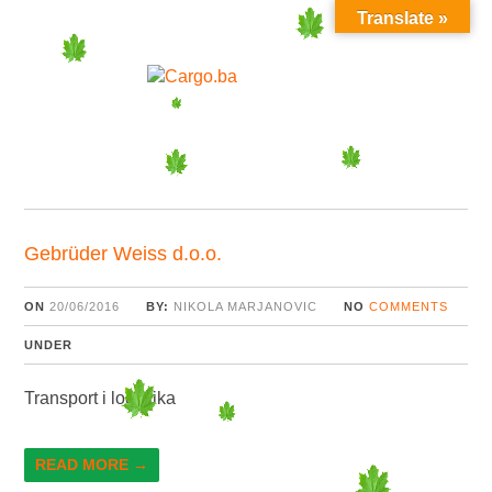
Translate »
MENU
Gebrüder Weiss d.o.o.
ON
20/06/2016
BY:
NIKOLA MARJANOVIC
NO
COMMENTS
UNDER
Transport i logistika
READ MORE →