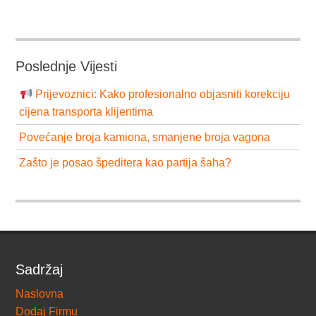
Poslednje Vijesti
Prijevoznici: Kako profesionalno objasniti korekciju
cijena transporta klijentima
Povećanje broja kamiona, smanjene broja vagona
Zašto je posao špeditera kao partija šaha?
Sadržaj
Naslovna
Dodaj Firmu