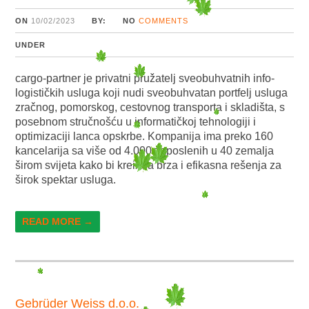
ON
10/02/2023
BY:
NO
COMMENTS
UNDER
cargo-partner je privatni pružatelj sveobuhvatnih info-
logističkih usluga koji nudi sveobuhvatan portfelj usluga
zračnog, pomorskog, cestovnog transporta i skladišta, s
posebnom stručnošću u informatičkoj tehnologiji i
optimizaciji lanca opskrbe. Kompanija ima preko 160
kancelarija sa više od 4.000 zaposlenih u 40 zemalja
širom svijeta kako bi kreirala brza i efikasna rešenja za
širok spektar usluga.
READ MORE →
Gebrüder Weiss d.o.o.