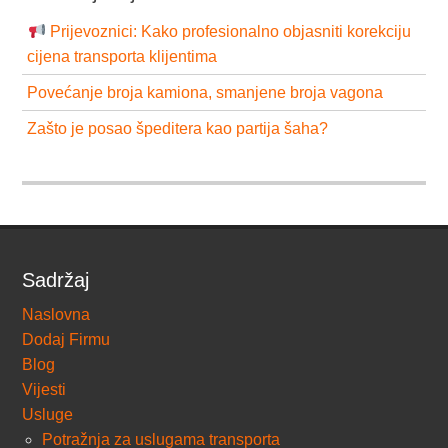
Prijevoznici: Kako profesionalno objasniti korekciju
cijena transporta klijentima
Povećanje broja kamiona, smanjene broja vagona
Zašto je posao špeditera kao partija šaha?
Sadržaj
Naslovna
Dodaj Firmu
Blog
Vijesti
Usluge
Potražnja za uslugama transporta