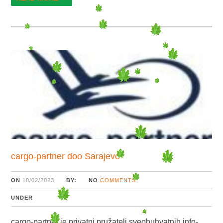
cargo-partner doo Sarajevo
ON
10/02/2023
BY:
NO
COMMENTS
UNDER
cargo-partner je privatni pružatelj sveobuhvatnih info-