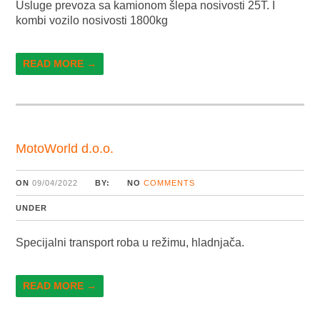
Usluge prevoza sa kamionom šlepa nosivosti 25T. I
kombi vozilo nosivosti 1800kg
READ MORE →
MotoWorld d.o.o.
ON
09/04/2022
BY:
NO
COMMENTS
UNDER
Specijalni transport roba u režimu, hladnjača.
READ MORE →