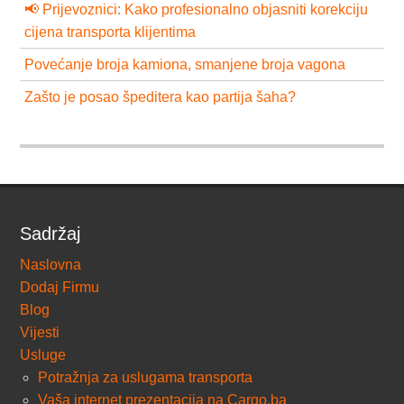
📢 Prijevoznici: Kako profesionalno objasniti korekciju
cijena transporta klijentima
Povećanje broja kamiona, smanjene broja vagona
Zašto je posao špeditera kao partija šaha?
Sadržaj
Naslovna
Dodaj Firmu
Blog
Vijesti
Usluge
Potražnja za uslugama transporta
Vaša internet prezentacija na Cargo.ba