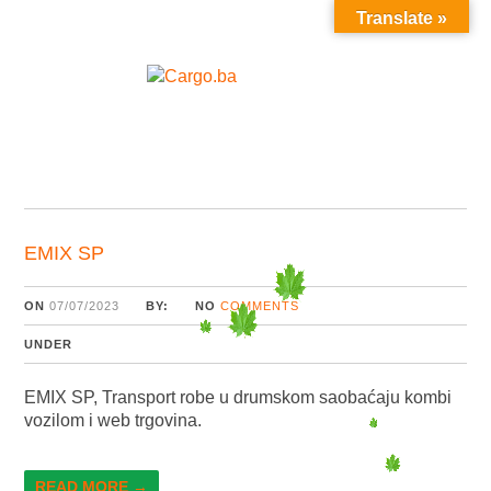
Translate »
MENU
EMIX SP
ON
07/07/2023
BY:
NO
COMMENTS
UNDER
EMIX SP, Transport robe u drumskom saobaćaju kombi
vozilom i web trgovina.
READ MORE →