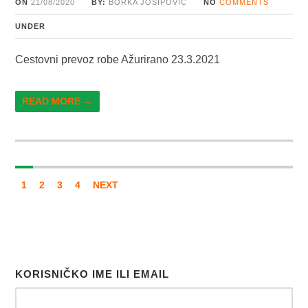
ON
21/08/2020
BY:
BORKA JOSIPOVIĆ
NO
COMMENTS
UNDER
Cestovni prevoz robe Ažurirano 23.3.2021
READ MORE →
1
2
3
4
NEXT
KORISNIČKO IME ILI EMAIL