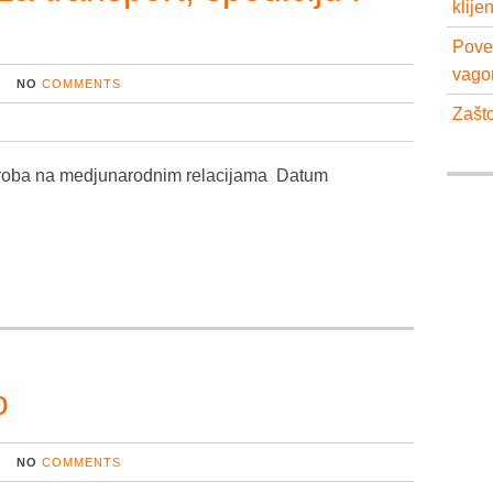
klije
Pove
vago
NO
COMMENTS
Zašto
u roba na medjunarodnim relacijama Datum
o
NO
COMMENTS