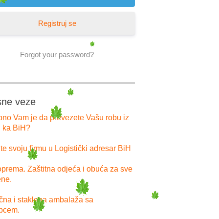
Registruj se
Forgot your password?
sne veze
bno Vam je da prevezete Vašu robu iz
i ka BiH?
e svoju firmu u Logistički adresar BiH
prema. Zaštitna odjeća i obuća za sve
ne.
ična i staklena ambalaža sa
pcem.