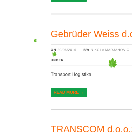
Gebrüder Weiss d.o
ON
20/06/2016
BY:
NIKOLA MARJANOVIC
UNDER
Transport i logistika
READ MORE →
TRANSCOM d.o.o.za 