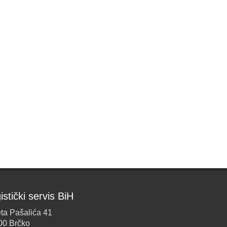
istički servis BiH
ta Pašalića 41
00 Brčko