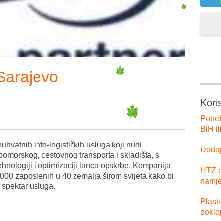
Sarajevo
Kori
Potre
BiH il
buhvatnih info-logističkih usluga koji nudi
Dodajt
pomorskog, cestovnog transporta i skladišta, s
hnologiji i optimizaciji lanca opskrbe. Kompanija
HTZ o
.000 zaposlenih u 40 zemalja širom svijeta kako bi
namje
k spektar usluga.
Plast
poklo