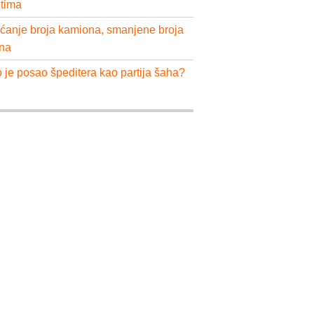
ntima
ćanje broja kamiona, smanjene broja
na
 je posao špeditera kao partija šaha?