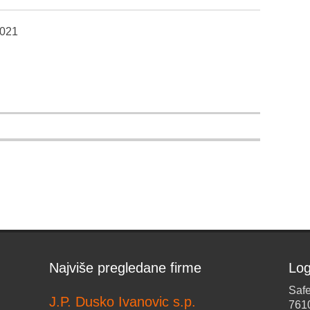
2021
Najviše pregledane firme
Log
Safe
J.P. Dusko Ivanovic s.p.
761