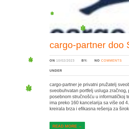
cargo-partner doo 
ON
10/02/2023
BY:
NO
COMMENTS
UNDER
cargo-partner je privatni pružatelj sveo
sveobuhvatan portfelj usluga zračnog, 
posebnom stručnošću u informatičkoj te
ima preko 160 kancelarija sa više od 4
kreirala brza i efikasna rešenja za širo
READ MORE →