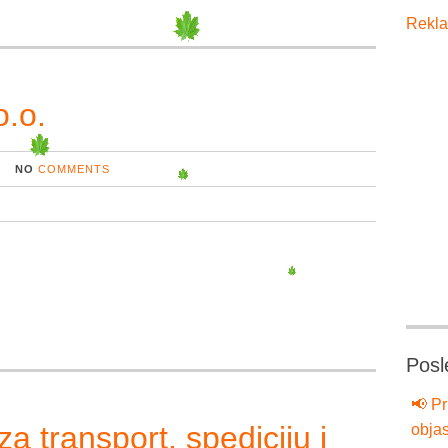
Rekla
.o.
NO
COMMENTS
Posl
📢 Pr
transport, spediciju i
objas