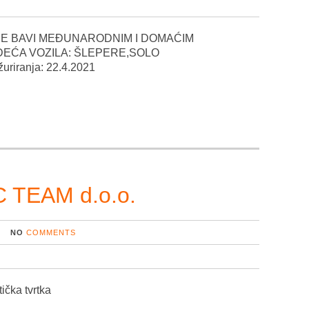
 SE BAVI MEĐUNARODNIM I DOMAĆIM
EĆA VOZILA: ŠLEPERE,SOLO
iranja: 22.4.2021
 TEAM d.o.o.
NO
COMMENTS
ička tvrtka