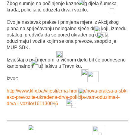
Zbog sumnje na počinjenje kaznenog djela šumska
krađa, policija je oduzela drva i vozilo.
Ovo je nastavak prakse i primjena mjera iz Akcijskog
plana na sprječavanju nelegalne sječe drva koji, između
ostalog, predviđa da se pored ukradenog drveta
oduzimaju i vozila kojim se ona prevoze, saopćio je
MUP SBK.
Izvještaj o počinjenom krivičnom djelu bit će podneseno
kantonalnom Tužilaštvu u Travniku.
Izvor:
http://www.klix.ba/vijesti/crna-hronika/nova-praksa-u-sbk-
ako-prevozite-ukradena-drva-policija-vam-oduzima-i-
drva-i-vozilo/161130016