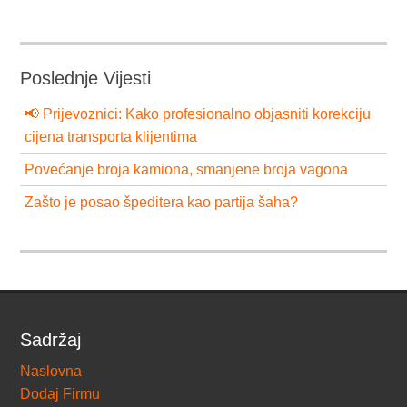
Poslednje Vijesti
📢 Prijevoznici: Kako profesionalno objasniti korekciju
cijena transporta klijentima
Povećanje broja kamiona, smanjene broja vagona
Zašto je posao špeditera kao partija šaha?
Sadržaj
Naslovna
Dodaj Firmu