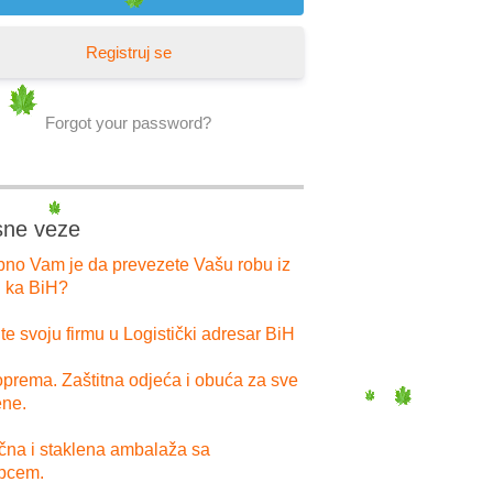
Registruj se
Forgot your password?
sne veze
bno Vam je da prevezete Vašu robu iz
i ka BiH?
e svoju firmu u Logistički adresar BiH
prema. Zaštitna odjeća i obuća za sve
ne.
ična i staklena ambalaža sa
pcem.