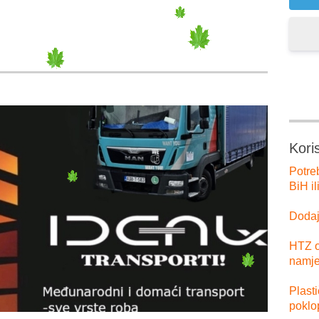
Kori
Potre
BiH il
Dodajt
HTZ o
namje
Plast
poklo