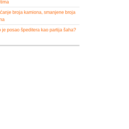
ntima
ćanje broja kamiona, smanjene broja
na
 je posao špeditera kao partija šaha?