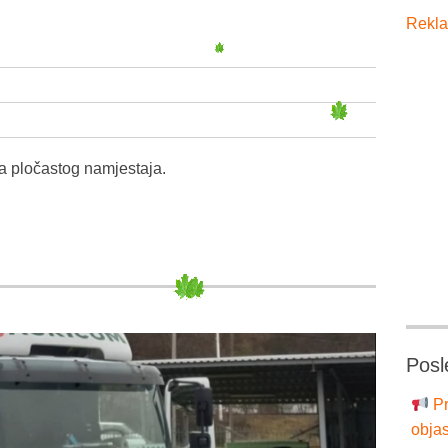
Rekla
a pločastog namjestaja.
Posl
Pr
objas