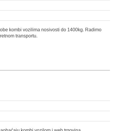
 robe kombi vozilima nosivosti do 1400kg. Radimo
etnom transportu.
aobaćaju kombi vozilom i web trgovina.