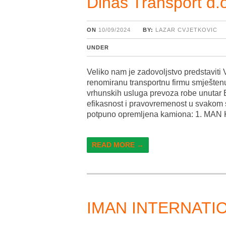
Dinas Transport d.o
ON
10/09/2024
BY:
LAZAR CVJETKOVIC
UNDER
Veliko nam je zadovoljstvo predstaviti
renomiranu transportnu firmu smješte
vrhunskih usluga prevoza robe unutar 
efikasnost i pravovremenost u svakom s
potpuno opremljena kamiona: 1. MAN 
READ MORE →
IMAN INTERNATIO