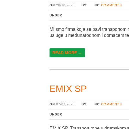
ON
26/10/2023
BY:
NO
COMMENTS
UNDER
Mi smo firma koja se bavi transportom
usluge u međunarodnom i domaćem ter
READ MORE →
EMIX SP
ON
07/07/2023
BY:
NO
COMMENTS
UNDER
EMIX SP, Transport robe u drumskom s