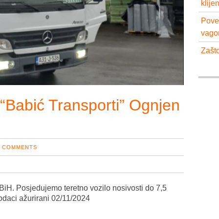
klije
Pove
vago
Zašto
 “Babić Transporti” Ognjen
COMMENTS
 BiH. Posjedujemo teretno vozilo nosivosti do 7,5
odaci ažurirani 02/11/2024