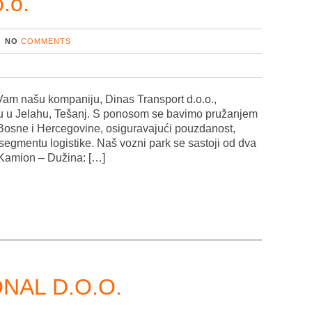
.o.
NO
COMMENTS
 Vam našu kompaniju, Dinas Transport d.o.o.,
nu u Jelahu, Tešanj. S ponosom se bavimo pružanjem
Bosne i Hercegovine, osiguravajući pouzdanost,
egmentu logistike. Naš vozni park se sastoji od dva
Kamion – Dužina: […]
NAL D.O.O.