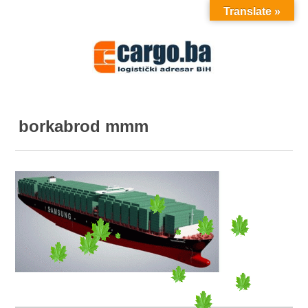
Translate »
MENU
borkabrod mmm