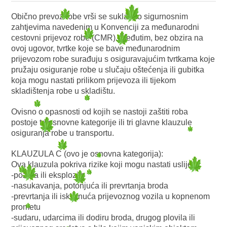
Obično prevoz robe vrši se sukladno sigurnosnim
zahtjevima navedenim u Konvenciji za međunarodni
cestovni prijevoz robe (CMR). Međutim, bez obzira na
ovoj ugovor, tvrtke koje se bave međunarodnim
prijevozom robe surađuju s osiguravajućim tvrtkama koje
pružaju osiguranje robe u slučaju oštećenja ili gubitka
koja mogu nastati prilikom prijevoza ili tijekom
skladištenja robe u skladištu.
Ovisno o opasnosti od kojih se nastoji zaštiti roba
postoje tri osnovne kategorije ili tri glavne klauzule
osiguranja robe u transportu.
KLAUZULA C (ovo je osnovna kategorija):
Ova klauzula pokriva rizike koji mogu nastati uslijed:
-požara ili eksplozije
-nasukavanja, potonjuća ili prevrtanja broda
-prevrtanja ili iskliznuća prijevoznog vozila u kopnenom
prometu
-sudaru, udarcima ili dodiru broda, drugog plovila ili