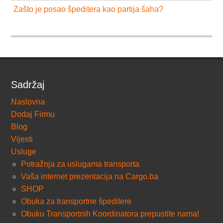
Zašto je posao špeditera kao partija šaha?
Sadržaj
Naslovna
Dodaj Firmu
Blog
Vijesti
Usluge
Potražnja za uslugama transporta
Vaša internet prezentacija na Cargo.ba
SHOP
Obuka za transportne špeditere
Obuku Transportnih Koordinatora prepustite nama!