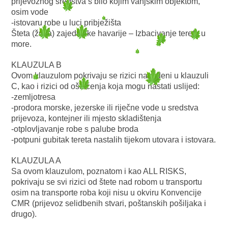
prijevoznog sredstva s bilo kojim vanjskim objektom,
osim vode
-istovaru robe u luci pribježišta
Šteta (žrtva) zajedničke havarije – Izbacivanje tereta u
more.
KLAUZULA B
Ovom klauzulom pokrivaju se rizici navedeni u klauzuli
C, kao i rizici od oštećenja koja mogu nastati uslijed:
-zemljotresa
-prodora morske, jezerske ili riječne vode u sredstva
prijevoza, kontejner ili mjesto skladištenja
-otplovljavanje robe s palube broda
-potpuni gubitak tereta nastalih tijekom utovara i istovara.
KLAUZULA A
Sa ovom klauzulom, poznatom i kao ALL RISKS,
pokrivaju se svi rizici od štete nad robom u transportu
osim na transporte roba koji nisu u okviru Konvencije
CMR (prijevoz selidbenih stvari, poštanskih pošiljaka i
drugo).