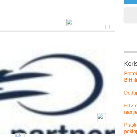
Kori
Potre
BiH il
Dodajt
HTZ o
namje
Plast
poklo