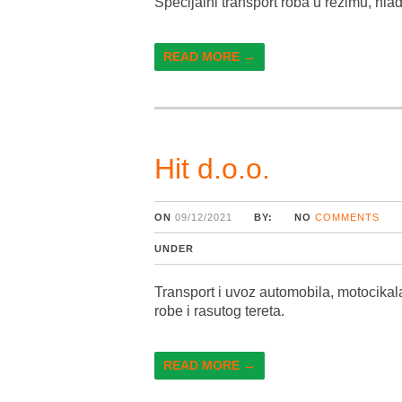
Specijalni transport roba u režimu, hla
READ MORE →
Hit d.o.o.
ON
09/12/2021
BY:
NO
COMMENTS
UNDER
Transport i uvoz automobila, motocikala,
robe i rasutog tereta.
READ MORE →