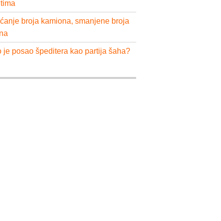
ntima
ćanje broja kamiona, smanjene broja
na
 je posao špeditera kao partija šaha?