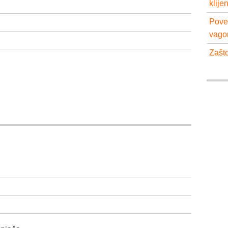
klije
Pove
vago
Zašto