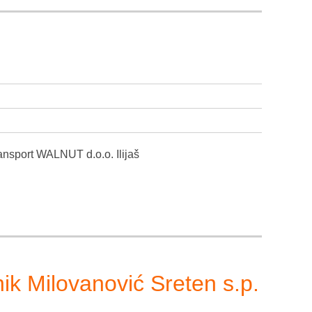
ransport WALNUT d.o.o. Ilijaš
ik Milovanović Sreten s.p.