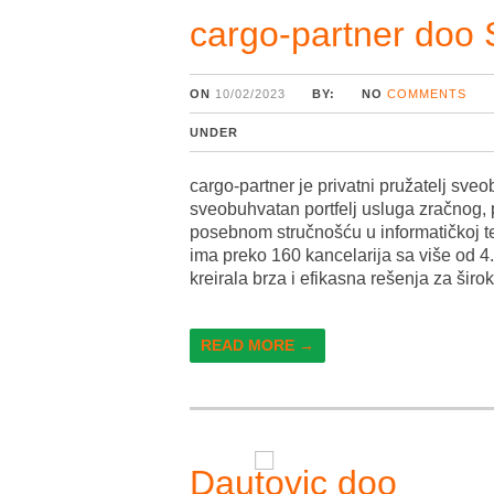
cargo-partner doo 
ON
10/02/2023
BY:
NO
COMMENTS
UNDER
cargo-partner je privatni pružatelj sveo
sveobuhvatan portfelj usluga zračnog, 
posebnom stručnošću u informatičkoj te
ima preko 160 kancelarija sa više od 4
kreirala brza i efikasna rešenja za širo
READ MORE →
Dautovic doo