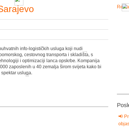
Sarajevo
Rekla
buhvatnih info-logističkih usluga koji nudi
pomorskog, cestovnog transporta i skladišta, s
hnologiji i optimizaciji lanca opskrbe. Kompanija
.000 zaposlenih u 40 zemalja širom svijeta kako bi
k spektar usluga.
Posl
📢 Pr
objas