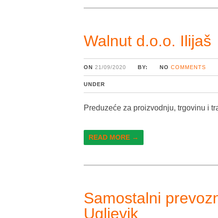
Walnut d.o.o. Ilijaš
ON
21/09/2020
BY:
NO
COMMENTS
UNDER
Preduzeće za proizvodnju, trgovinu i t
READ MORE →
Samostalni prevozn
Ugljevik