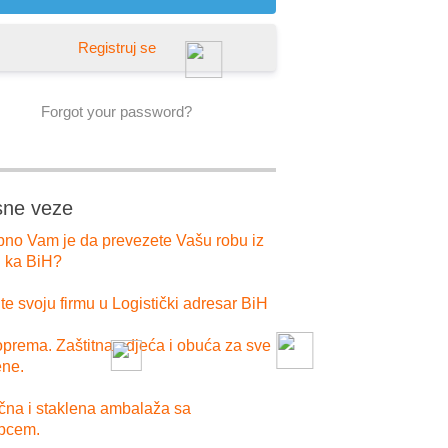
Registruj se
Forgot your password?
sne veze
bno Vam je da prevezete Vašu robu iz
i ka BiH?
e svoju firmu u Logistički adresar BiH
prema. Zaštitna odjeća i obuća za sve
ne.
ična i staklena ambalaža sa
pcem.