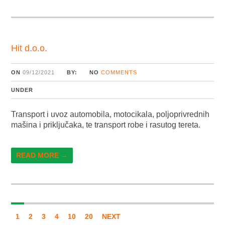
Hit d.o.o.
ON
09/12/2021
BY:
NO
COMMENTS
UNDER
Transport i uvoz automobila, motocikala, poljoprivrednih
mašina i priključaka, te transport robe i rasutog tereta.
READ MORE →
1
2
3
4
10
20
NEXT