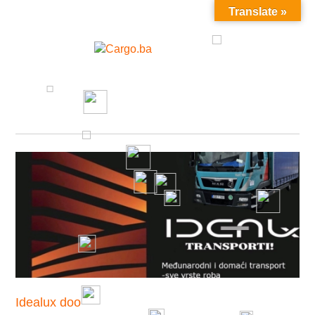
Translate »
MENU
Idealux doo