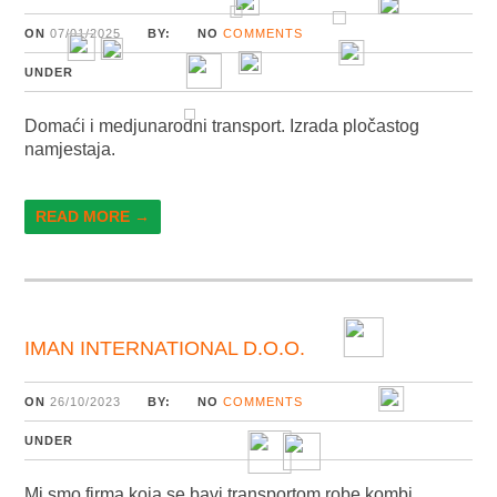
ON
07/01/2025
BY:
NO
COMMENTS
UNDER
Domaći i medjunarodni transport. Izrada pločastog
namjestaja.
READ MORE →
IMAN INTERNATIONAL D.O.O.
ON
26/10/2023
BY:
NO
COMMENTS
UNDER
Mi smo firma koja se bavi transportom robe kombi