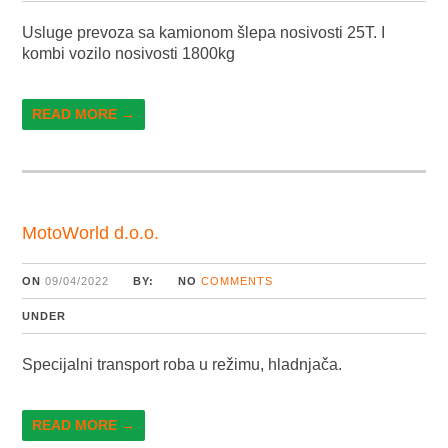
Usluge prevoza sa kamionom šlepa nosivosti 25T. I
kombi vozilo nosivosti 1800kg
READ MORE →
MotoWorld d.o.o.
ON
09/04/2022
BY:
NO
COMMENTS
UNDER
Specijalni transport roba u režimu, hladnjača.
READ MORE →