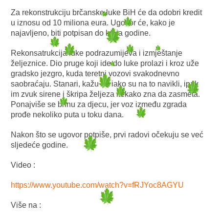
Za rekonstrukciju brčanske luke BiH će da odobri kredit
u iznosu od 10 miliona eura. Ugovor će, kako je
najavljeno, biti potpisan do kraja godine.
Rekonsatrukcija luke podrazumijeva i izmještanje
željeznice. Dio pruge koji ide do luke prolazi i kroz uže
gradsko jezgro, kuda teretni vozovi svakodnevno
saobraćaju. Stanari, kažu da iako su na to navikli, ipak
im zvuk sirene i škripa željeza itekako zna da zasmeta.
Ponajviše se brinu za djecu, jer voz između zgrada
prođe nekoliko puta u toku dana.
Nakon što se ugovor potpiše, prvi radovi očekuju se već
sljedeće godine.
Video :
https://www.youtube.com/watch?v=fRJYoc8AGYU
Više na :