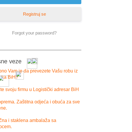
Registruj se
Forgot your password?
sne veze
bno Vam je da prevezete Vašu robu iz
i ka BiH?
e svoju firmu u Logistički adresar BiH
prema. Zaštitna odjeća i obuća za sve
ne.
ična i staklena ambalaža sa
pcem.