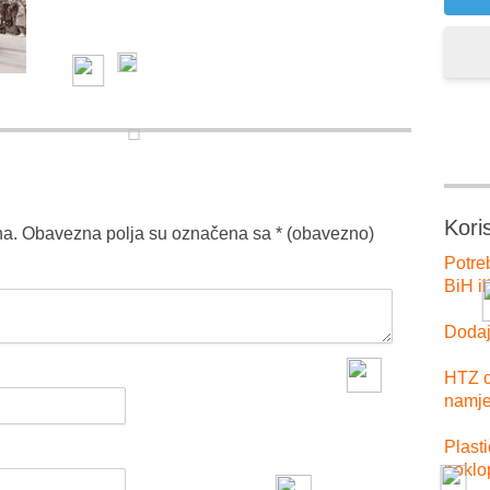
Kori
na.
Obavezna polja su označena sa
* (obavezno)
Potre
BiH il
Dodajt
HTZ o
namje
Plast
poklo