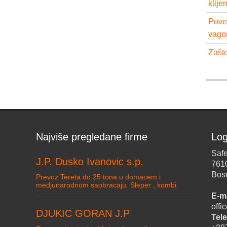
klije
Pove
vago
Zašto
Najviše pregledane firme
Log
Safe
J.P. Dusko Ivanovic s.p.
761
Bos
Prevoz Tereta do 25 tona u domacem i
medjunarodnom saobracaju. Sleper , kombi.
E-ma
off
DJUKIC GORAN J.P
Tele