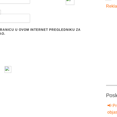
Rekla
STRANICU U OVOM INTERNET PREGLEDNIKU ZA
AO.
Posl
📢 Pr
objas