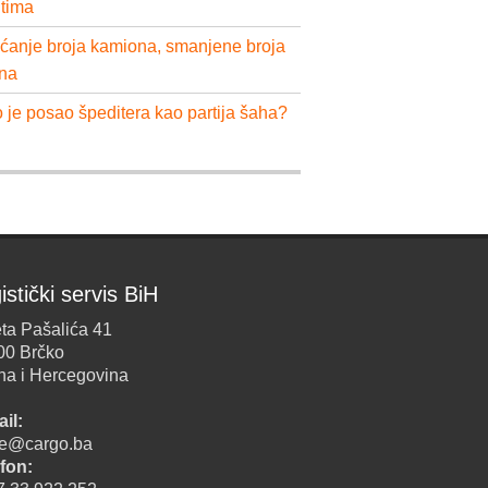
ntima
ćanje broja kamiona, smanjene broja
na
 je posao špeditera kao partija šaha?
istički servis BiH
ta Pašalića 41
00 Brčko
na i Hercegovina
il:
ice@cargo.ba
fon: