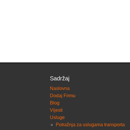
Sadržaj
Naslovna
Dodaj Firmu
Blog
Vijesti
Usluge
Potražnja za uslugama transporta