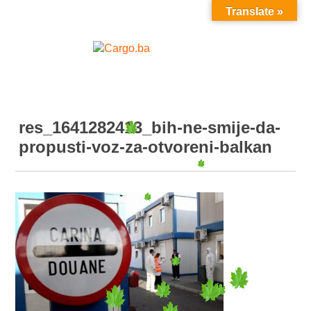
Translate »
MENU
res_1641282413_bih-ne-smije-da-
propusti-voz-za-otvoreni-balkan