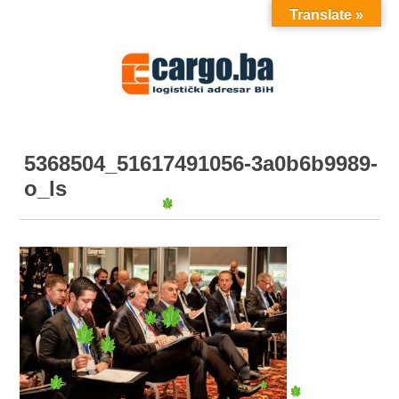
Translate »
MENU
5368504_51617491056-3a0b6b9989-
o_ls