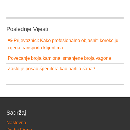
Poslednje Vijesti
📢 Prijevoznici: Kako profesionalno objasniti korekciju
cijena transporta klijentima
Povećanje broja kamiona, smanjene broja vagona
Zašto je posao špeditera kao partija šaha?
Sadržaj
Naslovna
Dodaj Firmu