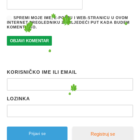
SPREMI MOJE IME, E-POŠTU I WEB-STRANICU U OVOM
INTERNET PREGLEDNIKU ZA SLJEDEĆI PUT KADA BUDEM
KOMENTIRAO.
KORISNIČKO IME ILI EMAIL
LOZINKA
Registruj se