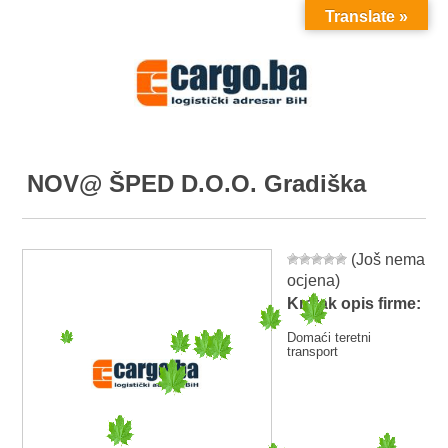
Translate »
MENU
NOV@ ŠPED D.O.O. Gradiška
(Još nema
ocjena)
Kratak opis firme:
Domaći teretni
transport