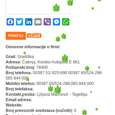
Facebook
Twitter
LinkedIn
Email
Viber
Messenger
WhatsApp
vCard
PRINTAJ
Osnovne informacije o firmi:
Grad:
Gradiška
Adresa:
Čatrnja, Koridor Autoputa E 661
Poštanski broj:
78400
Broj telefona:
00387 51/ 825-690 00387 65/524-298
065 844 000
Mobilni telefon:
00387 65/524-298,065 844 000
Broj telefaksa:
Kontakt osoba:
Ljiljana Malinović - Tegeltija
Email adresa:
Website:
Broj prevoznih sredstava (vučnih):
0