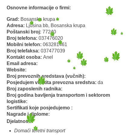
Osnovne informacije o firmi:
Grad:
Bosanska krupa
Adresa:
Ljusina bb, Bosanska krupa
Poštanski broj:
77240
Broj telefona:
037476020
Mobilni telefon:
063281461
Broj telefaksa:
037477039
Kontakt osoba:
Anel
Email adresa:
Website:
Broj prevoznih sredstava (vučnih):
Posjedujem vlastita prevozna sredstva:
da
Broj zaposlenih radnika:
Broj godina bavljenja transportom i sektorom
logistike:
Sertifikati koje posjedujemo :
Nagrade i diplome:
Djelatnost:
Domaći teretni transport