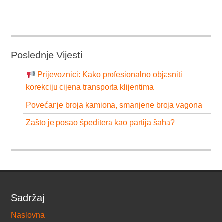
Poslednje Vijesti
Prijevoznici: Kako profesionalno objasniti
korekciju cijena transporta klijentima
Povećanje broja kamiona, smanjene broja vagona
Zašto je posao špeditera kao partija šaha?
Sadržaj
Naslovna