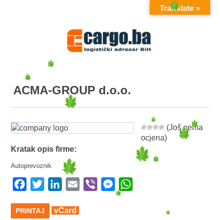
Translate »
MENU
ACMA-GROUP d.o.o.
(Još nema
ocjena)
Kratak opis firme:
Autoprevoznik
Facebook
Twitter
LinkedIn
Email
Viber
Messenger
WhatsApp
vCard
PRINTAJ