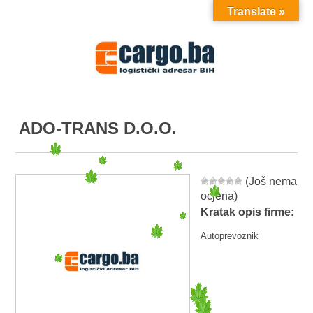
Translate »
MENU
ADO-TRANS D.O.O.
(Još nema
ocjena)
Kratak opis firme:
Autoprevoznik