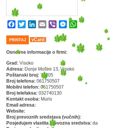
Facebook
Twitter
LinkedIn
Email
Viber
Messenger
WhatsApp
vCard
PRINTAJ
Osnovne informacije o firmi:
Grad:
Visoko
Adresa:
Donje Moštre 13, Visoko
Poštanski broj:
71305
Broj telefona:
061750507
Mobilni telefon:
061750507
Broj telefaksa:
032740130
Kontakt osoba:
Muris
Email adresa:
Website:
Broj prevoznih sredstava (vučnih):
Posjedujem vlastita prevozna sredstva:
da