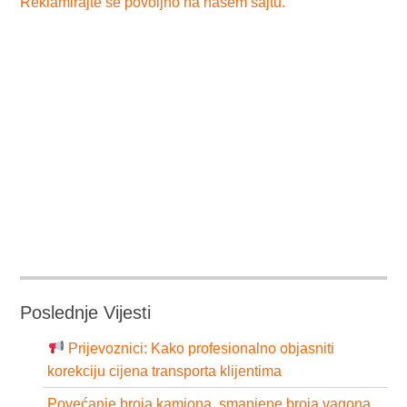
Reklamirajte se povoljno na našem sajtu.
Poslednje Vijesti
Prijevoznici: Kako profesionalno objasniti
korekciju cijena transporta klijentima
Povećanje broja kamiona, smanjene broja vagona