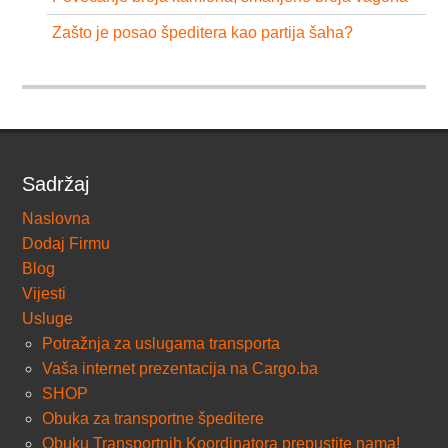
Zašto je posao špeditera kao partija šaha?
Sadržaj
Naslovna
Dodaj Firmu
Blog
Vijesti
Usluge
Potražnja za uslugama transporta
Vaša internet prezentacija na Cargo.ba
SHOP
Obuka za transportne špeditere
Obuku Transportnih Koordinatora prepustite nama!