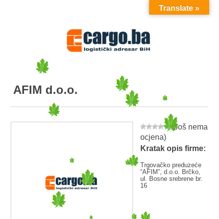
Translate »
MENU
AFIM d.o.o.
(Još nema
ocjena)
Kratak opis firme:
Trgovačko preduzeće
“AFIM”, d.o.o. Brčko,
ul. Bosne srebrene br.
16