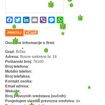
Facebook
Twitter
LinkedIn
Email
Viber
Messenger
WhatsApp
vCard
PRINTAJ
Osnovne informacije o firmi:
Grad:
Brčko
Adresa:
Bosne srebrene br. 16
Poštanski broj:
76100
Broj telefona:
Mobilni telefon:
Broj telefaksa:
Kontakt osoba:
Email adresa:
Website:
Broj prevoznih sredstava (vučnih):
Posjedujem vlastita prevozna sredstva:
da