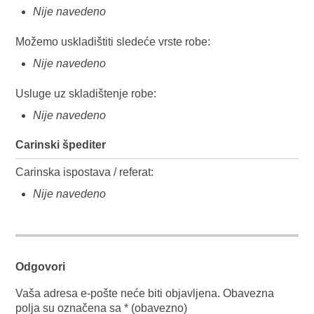
Nije navedeno
Možemo uskladištiti sledeće vrste robe:
Nije navedeno
Usluge uz skladištenje robe:
Nije navedeno
Carinski špediter
Carinska ispostava / referat:
Nije navedeno
Odgovori
Vaša adresa e-pošte neće biti objavljena.
Obavezna
polja su označena sa
* (obavezno)