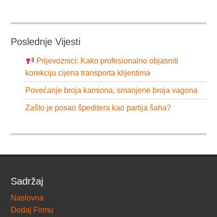
Poslednje Vijesti
Prijevoznici: Kako profesionalno objasniti
korekciju cijena transporta klijentima
Povećanje broja kamiona, smanjene broja vagona
Zašto je posao špeditera kao partija šaha?
Sadržaj
Naslovna
Dodaj Firmu