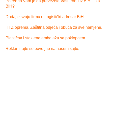
Potrebno Vam je da prevezete Vašu robu iz BiH ili ka
BiH?
Dodajte svoju firmu u Logistički adresar BiH
HTZ oprema. Zaštitna odjeća i obuća za sve namjene.
Plastična i staklena ambalaža sa poklopcem.
Reklamirajte se povoljno na našem sajtu.