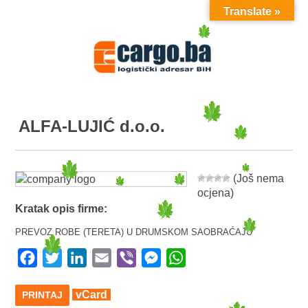
Translate »
MENU
ALFA-LUJIĆ d.o.o.
(Još nema
ocjena)
Kratak opis firme:
PREVOZ ROBE (TERETA) U DRUMSKOM SAOBRAĆAJU
Facebook
Twitter
LinkedIn
Email
Viber
Messenger
WhatsApp
vCard
PRINTAJ