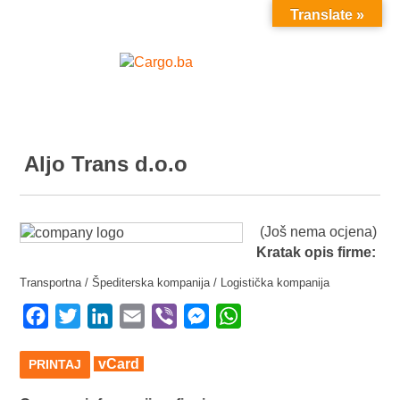
Translate »
MENU
Aljo Trans d.o.o
(Još nema ocjena)
Kratak opis firme:
Transportna / Špediterska kompanija / Logistička kompanija
Facebook
Twitter
LinkedIn
Email
Viber
Messenger
WhatsApp
vCard
PRINTAJ