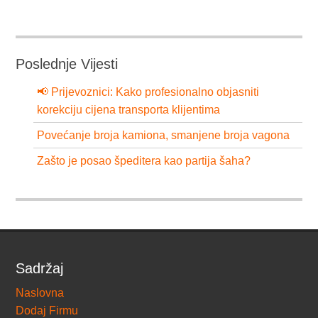
Poslednje Vijesti
📢 Prijevoznici: Kako profesionalno objasniti
korekciju cijena transporta klijentima
Povećanje broja kamiona, smanjene broja vagona
Zašto je posao špeditera kao partija šaha?
Sadržaj
Naslovna
Dodaj Firmu