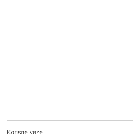
KORISNIČKO IME ILI EMAIL
LOZINKA
Registruj se
Forgot your password?
Korisne veze