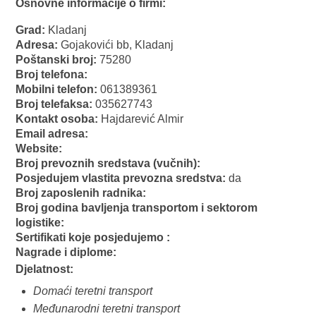
Osnovne informacije o firmi:
Grad:
Kladanj
Adresa:
Gojakovići bb, Kladanj
Poštanski broj:
75280
Broj telefona:
Mobilni telefon:
061389361
Broj telefaksa:
035627743
Kontakt osoba:
Hajdarević Almir
Email adresa:
Website:
Broj prevoznih sredstava (vučnih):
Posjedujem vlastita prevozna sredstva:
da
Broj zaposlenih radnika:
Broj godina bavljenja transportom i sektorom
logistike:
Sertifikati koje posjedujemo :
Nagrade i diplome:
Djelatnost:
Domaći teretni transport
Međunarodni teretni transport