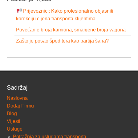
Prijevoznici: Kako profesionalno objasniti
korekciju cijena transporta klijentima
Povećanje broja kamiona, smanjene broja vagona
Zašto je posao špeditera kao partija šaha?
Sadržaj
Naslovna
Dodaj Firmu
Blog
Vijesti
Usluge
Potražnja za uslugama transporta