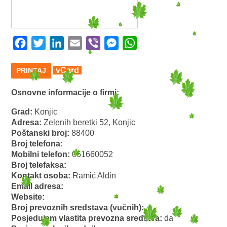
Facebook
Twitter
LinkedIn
Email
Viber
Messenger
WhatsApp
vCard
PRINTAJ
Osnovne informacije o firmi:
Grad:
Konjic
Adresa:
Zelenih beretki 52, Konjic
Poštanski broj:
88400
Broj telefona:
Mobilni telefon:
061660052
Broj telefaksa:
Kontakt osoba:
Ramić Aldin
Email adresa:
Website:
Broj prevoznih sredstava (vučnih):
Posjedujem vlastita prevozna sredstva:
da