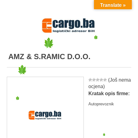
Translate »
MENU
AMZ & S.RAMIC D.O.O.
(Još nema
ocjena)
Kratak opis firme:
Autoprevoznik