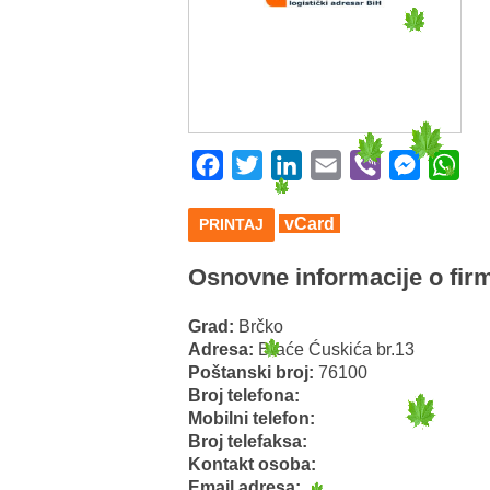
Facebook
Twitter
LinkedIn
Email
Viber
Messeng
Wha
vCard
PRINTAJ
Osnovne informacije o firm
Grad:
Brčko
Adresa:
Braće Ćuskića br.13
Poštanski broj:
76100
Broj telefona:
Mobilni telefon:
Broj telefaksa:
Kontakt osoba:
Email adresa: