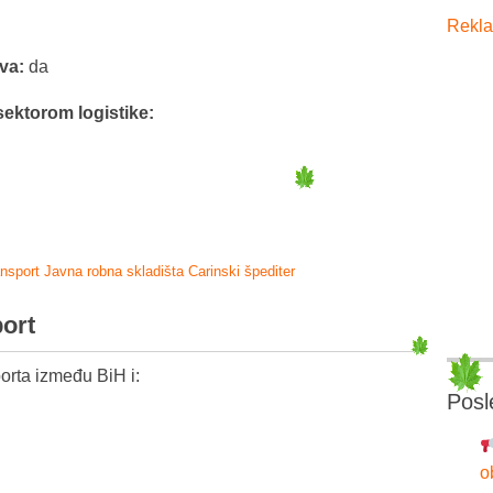
Rekla
tva:
da
sektorom logistike:
ansport
Javna robna skladišta
Carinski špediter
port
orta između BiH i:
Posl
o