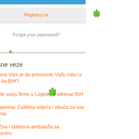
Registruj se
Forgot your password?
sne veze
bno Vam je da prevezete Vašu robu iz
i ka BiH?
e svoju firmu u Logistički adresar BiH
prema. Zaštitna odjeća i obuća za sve
ne.
ična i staklena ambalaža sa
pcem.