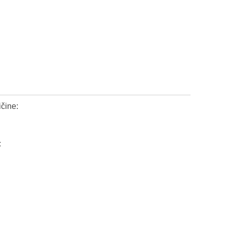
čine:
: