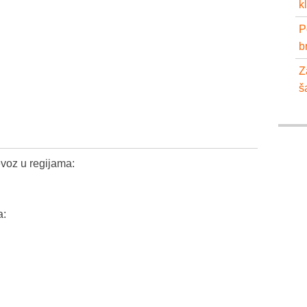
k
P
b
Z
š
voz u regijama:
a: