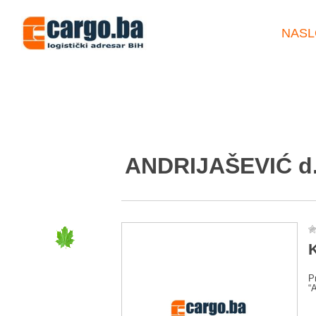
NASL
ANDRIJAŠEVIĆ d.
K
P
“