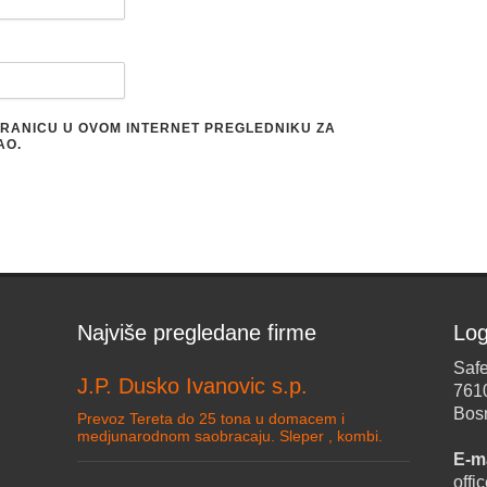
STRANICU U OVOM INTERNET PREGLEDNIKU ZA
AO.
Najviše pregledane firme
Log
Safe
J.P. Dusko Ivanovic s.p.
761
Bos
Prevoz Tereta do 25 tona u domacem i
medjunarodnom saobracaju. Sleper , kombi.
E-ma
off