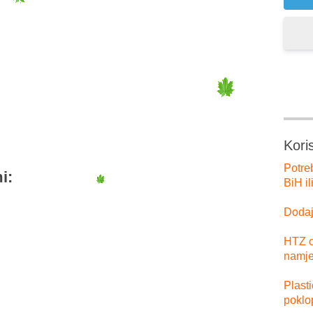
er
tsApp
Kori
Potre
i:
BiH il
Dodajt
HTZ o
namje
Plast
poklo