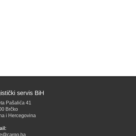
istički servis BiH
ta Pašalića 41
00 Brčko
na i Hercegovina
il:
ice@cargo.ba