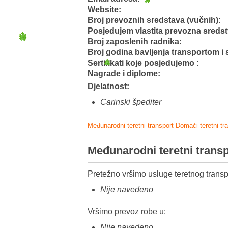
Website:
Broj prevoznih sredstava (vučnih):
Posjedujem vlastita prevozna sreds
Broj zaposlenih radnika:
Broj godina bavljenja transportom i 
Sertifikati koje posjedujemo :
Nagrade i diplome:
Djelatnost:
Carinski špediter
Međunarodni teretni transport
Domaći teretni tr
Međunarodni teretni trans
Pretežno vršimo usluge teretnog transp
Nije navedeno
Vršimo prevoz robe u:
Nije navedeno