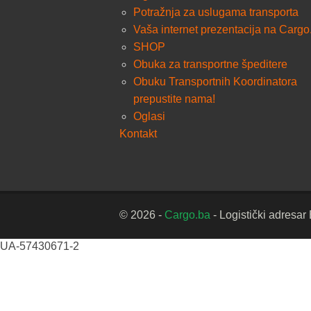
Potražnja za uslugama transporta
Vaša internet prezentacija na Cargo
SHOP
Obuka za transportne špeditere
Obuku Transportnih Koordinatora
prepustite nama!
Oglasi
Kontakt
© 2026 -
Cargo.ba
- Logistički adresar
UA-57430671-2