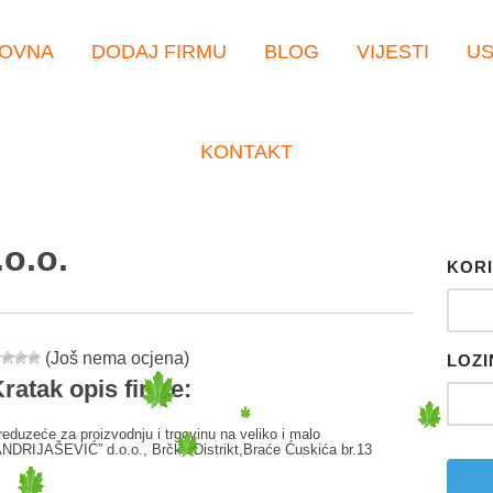
OVNA
DODAJ FIRMU
BLOG
VIJESTI
U
KONTAKT
o.o.
KORI
(Još nema ocjena)
LOZI
ratak opis firme:
reduzeće za proizvodnju i trgovinu na veliko i malo
ANDRIJAŠEVIĆ” d.o.o., Brčko Distrikt,Braće Ćuskića br.13