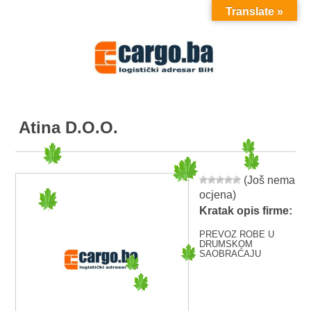
Translate »
MENU
Atina D.O.O.
(Još nema
ocjena)
Kratak opis firme:
PREVOZ ROBE U
DRUMSKOM
SAOBRAĆAJU