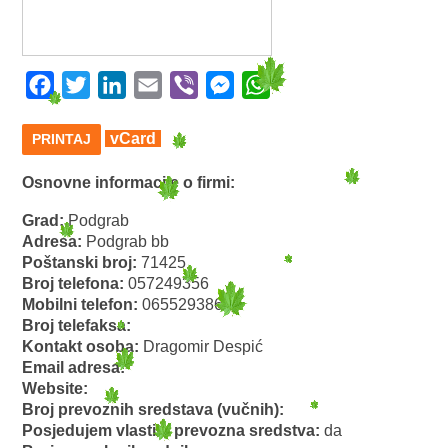
Facebook
Twitter
LinkedIn
Email
Viber
Messenger
WhatsApp
vCard
PRINTAJ
Osnovne informacije o firmi:
Grad:
Podgrab
Adresa:
Podgrab bb
Poštanski broj:
71425
Broj telefona:
057249356
Mobilni telefon:
065529386
Broj telefaksa:
Kontakt osoba:
Dragomir Despić
Email adresa:
Website:
Broj prevoznih sredstava (vučnih):
Posjedujem vlastita prevozna sredstva:
da