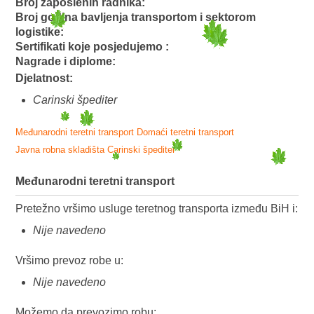
Broj zaposlenih radnika:
Broj godina bavljenja transportom i sektorom
logistike:
Sertifikati koje posjedujemo :
Nagrade i diplome:
Djelatnost:
Carinski špediter
Međunarodni teretni transport
Domaći teretni transport
Javna robna skladišta
Carinski špediter
Međunarodni teretni transport
Pretežno vršimo usluge teretnog transporta između BiH i:
Nije navedeno
Vršimo prevoz robe u:
Nije navedeno
Možemo da prevozimo robu: