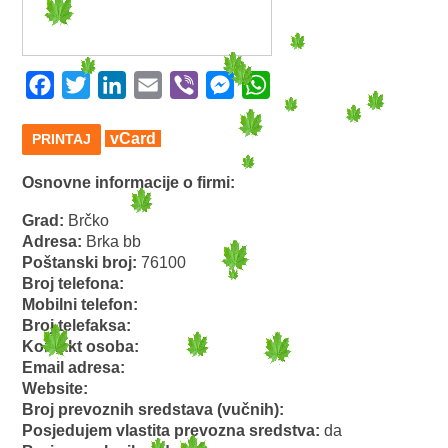
Facebook
Twitter
LinkedIn
Email
Viber
Messenger
WhatsApp
vCard
PRINTAJ
Osnovne informacije o firmi:
Grad:
Brčko
Adresa:
Brka bb
Poštanski broj:
76100
Broj telefona:
Mobilni telefon:
Broj telefaksa:
Kontakt osoba:
Email adresa:
Website:
Broj prevoznih sredstava (vučnih):
Posjedujem vlastita prevozna sredstva:
da