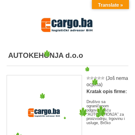
Translate »
MENU
AUTOKEHONJA d.o.o
(Još nema
ocjena)
Kratak opis firme:
Društvo sa
ograničenom
odgovornošću
“AUTOKEHONJA” za
proizvodnju, trgovinu i
usluge, Brčko