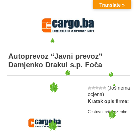
Translate »
MENU
Autoprevoz “Javni prevoz”
Damjenko Drakul s.p. Foča
(Još nema
ocjena)
Kratak opis firme:
Cestovni prijevoz robe