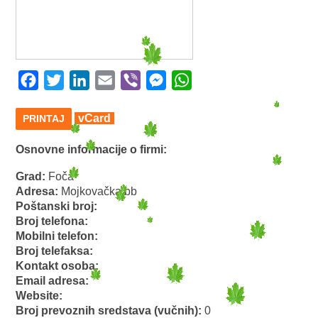
Facebook
Twitter
LinkedIn
Email
Viber
Messenger
WhatsApp
vCard
PRINTAJ
Osnovne informacije o firmi:
Grad:
Foča
Adresa:
Mojkovačka bb
Poštanski broj:
Broj telefona:
Mobilni telefon:
Broj telefaksa:
Kontakt osoba:
Email adresa:
Website:
Broj prevoznih sredstava (vučnih):
0