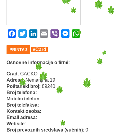
Facebook
Twitter
LinkedIn
Email
Viber
Messenger
WhatsApp
vCard
PRINTAJ
Osnovne informacije o firmi:
Grad:
GACKO
Adresa:
Nemanjina 19
Poštanski broj:
89240
Broj telefona:
Mobilni telefon:
Broj telefaksa:
Kontakt osoba:
Email adresa:
Website:
Broj prevoznih sredstava (vučnih):
0