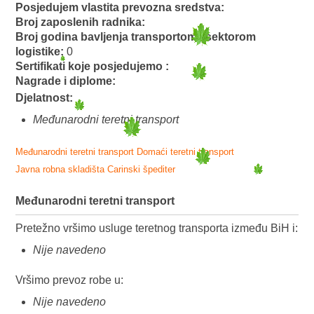
Posjedujem vlastita prevozna sredstva:
Broj zaposlenih radnika:
Broj godina bavljenja transportom i sektorom
logistike:
0
Sertifikati koje posjedujemo :
Nagrade i diplome:
Djelatnost:
Međunarodni teretni transport
Međunarodni teretni transport
Domaći teretni transport
Javna robna skladišta
Carinski špediter
Međunarodni teretni transport
Pretežno vršimo usluge teretnog transporta između BiH i:
Nije navedeno
Vršimo prevoz robe u:
Nije navedeno