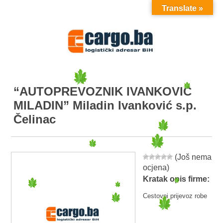
Translate »
MENU
“AUTOPREVOZNIK IVANKOVIĆ
MILADIN” Miladin Ivanković s.p.
Čelinac
(Još nema
ocjena)
Kratak opis firme:
Cestovni prijevoz robe