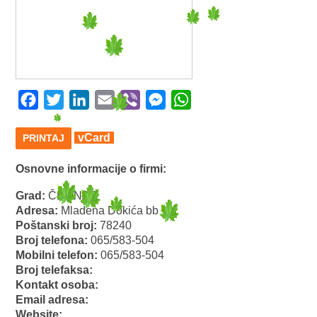
Facebook
Twitter
LinkedIn
Email
Viber
Messenger
WhatsApp
vCard
PRINTAJ
Osnovne informacije o firmi:
Grad:
ČELINAC
Adresa:
Mladena Dokića bb
Poštanski broj:
78240
Broj telefona:
065/583-504
Mobilni telefon:
065/583-504
Broj telefaksa:
Kontakt osoba:
Email adresa:
Website: