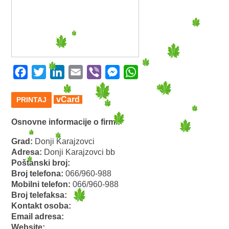
Facebook
Twitter
LinkedIn
Email
Viber
Messenger
WhatsApp
vCard
PRINTAJ
Osnovne informacije o firmi:
Grad:
Donji Karajzovci
Adresa:
Donji Karajzovci bb
Poštanski broj:
Broj telefona:
066/960-988
Mobilni telefon:
066/960-988
Broj telefaksa:
Kontakt osoba:
Email adresa:
Website: