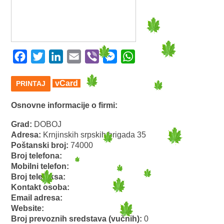
Facebook
Twitter
LinkedIn
Email
Viber
Messenger
WhatsApp
vCard
PRINTAJ
Osnovne informacije o firmi:
Grad:
DOBOJ
Adresa:
Krnjinskih srpskih brigada 35
Poštanski broj:
74000
Broj telefona:
Mobilni telefon:
Broj telefaksa:
Kontakt osoba:
Email adresa:
Website:
Broj prevoznih sredstava (vučnih):
0