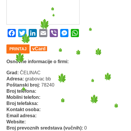
Facebook
Twitter
LinkedIn
Email
Viber
Messenger
WhatsApp
vCard
PRINTAJ
Osnovne informacije o firmi:
Grad:
ČELINAC
Adresa:
grabovac bb
Poštanski broj:
78240
Broj telefona:
Mobilni telefon:
Broj telefaksa:
Kontakt osoba:
Email adresa:
Website:
Broj prevoznih sredstava (vučnih):
0