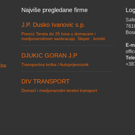
Najviše pregledane firme
Log
Safe
J.P. Dusko Ivanovic s.p.
761
Bos
Prevoz Tereta do 25 tona u domacem i
medjunarodnom saobracaju. Sleper , kombi.
E-ma
off
DJUKIC GORAN J.P
Tele
+38
Transportna tvrtka / Autoprijevoznik
.ba
DIV TRANSPORT
Domaći i medjunarodni teretni transport