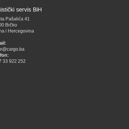
istički servis BiH
ta Pašalića 41
00 Brčko
na i Hercegovina
il:
ice@cargo.ba
fon:
7 33 922 252