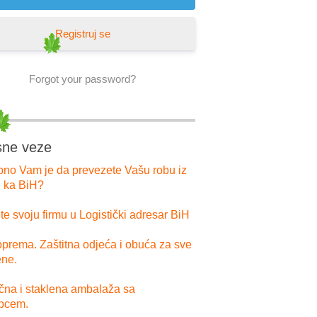
Registruj se
Forgot your password?
sne veze
bno Vam je da prevezete Vašu robu iz
i ka BiH?
e svoju firmu u Logistički adresar BiH
prema. Zaštitna odjeća i obuća za sve
ne.
ična i staklena ambalaža sa
pcem.