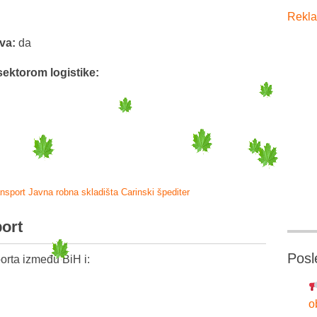
Rekla
tva:
da
sektorom logistike:
ansport
Javna robna skladišta
Carinski špediter
port
Posl
orta između BiH i:
o