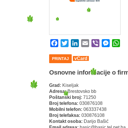
Facebook
Twitter
LinkedIn
Email
Viber
Messeng
Wha
vCard
PRINTAJ
Osnovne informacije o firm
Grad:
Kiseljak
Adresa:
Brestovsko bb
Poštanski broj:
71250
Broj telefona:
030876108
Mobilni telefon:
063337438
Broj telefaksa:
030876108
Kontakt osoba:
Darijo Bašić
Email adresa:
basic@basic.tel.net.ba