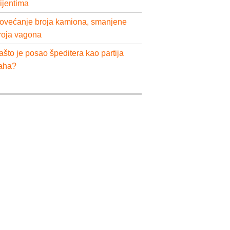
lijentima
ovećanje broja kamiona, smanjene
roja vagona
ašto je posao špeditera kao partija
aha?