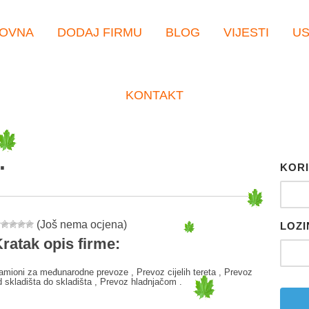
OVNA
DODAJ FIRMU
BLOG
VIJESTI
U
KONTAKT
.
KORI
(Još nema ocjena)
LOZI
ratak opis firme:
amioni za međunarodne prevoze , Prevoz cijelih tereta , Prevoz
d skladišta do skladišta , Prevoz hladnjačom .