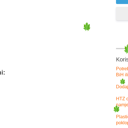
er
tsApp
Kori
Potre
i:
BiH il
Dodajt
HTZ o
namje
Plast
poklo