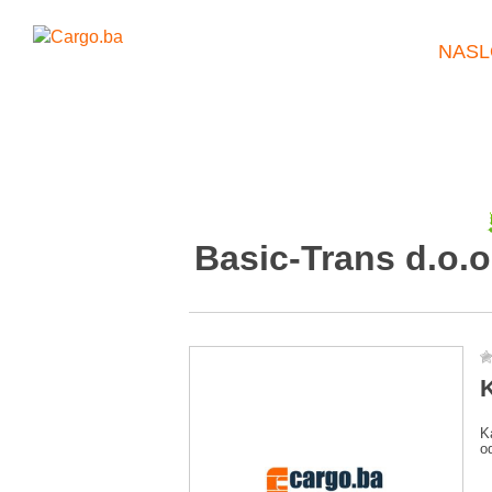
NASL
Basic-Trans d.o.o
K
K
o