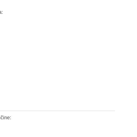
a:
čine: