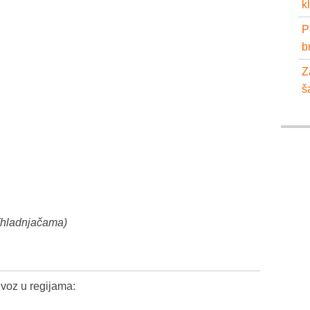
k
P
b
Z
š
 (hladnjačama)
voz u regijama: