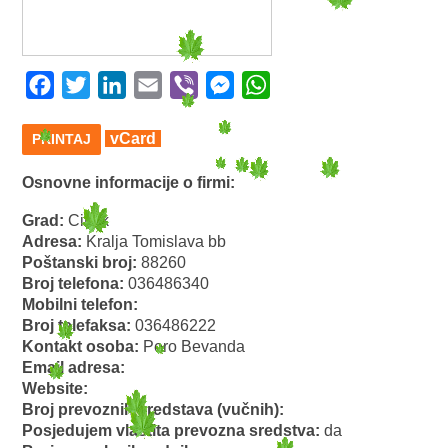
Facebook
Twitter
LinkedIn
Email
Viber
Messenger
WhatsApp
vCard
PRINTAJ
Osnovne informacije o firmi:
Grad:
Citluk
Adresa:
Kralja Tomislava bb
Poštanski broj:
88260
Broj telefona:
036486340
Mobilni telefon:
Broj telefaksa:
036486222
Kontakt osoba:
Pero Bevanda
Email adresa:
Website:
Broj prevoznih sredstava (vučnih):
Posjedujem vlastita prevozna sredstva:
da